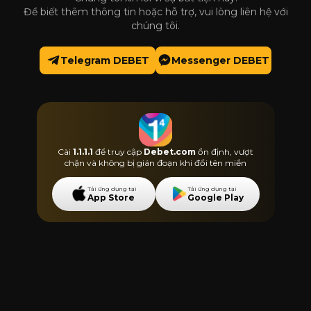
Để biết thêm thông tin hoặc hỗ trợ, vui lòng liên hệ với
chúng tôi.
Telegram DEBET
Messenger DEBET
Cài
1.1.1.1
để truy cập
Debet.com
ổn định, vượt
chặn và không bị gián đoạn khi đổi tên miền
Tải ứng dụng tại
Tải ứng dụng tại
App Store
Google Play