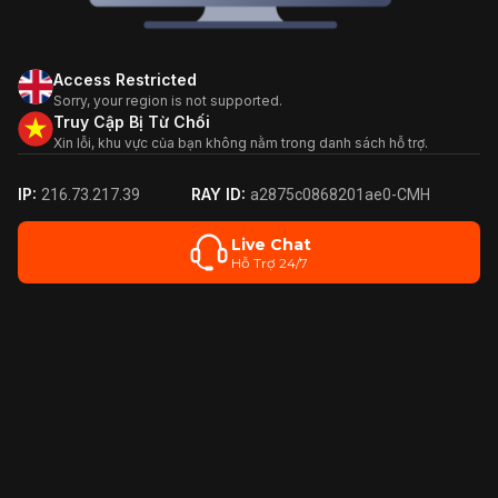
Access Restricted
Sorry, your region is not supported.
Truy Cập Bị Từ Chối
Xin lỗi, khu vực của bạn không nằm trong danh sách hỗ trợ.
IP:
RAY ID:
216.73.217.39
a2875c0868201ae0-CMH
Live Chat
Hỗ Trợ 24/7