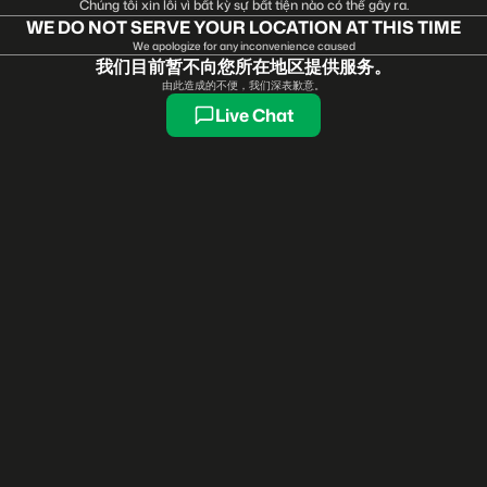
Chúng tôi xin lỗi vì bất kỳ sự bất tiện nào có thể gây ra.
WE DO NOT SERVE YOUR LOCATION AT THIS TIME
We apologize for any inconvenience caused
我们目前暂不向您所在地区提供服务。
由此造成的不便，我们深表歉意。
Live Chat