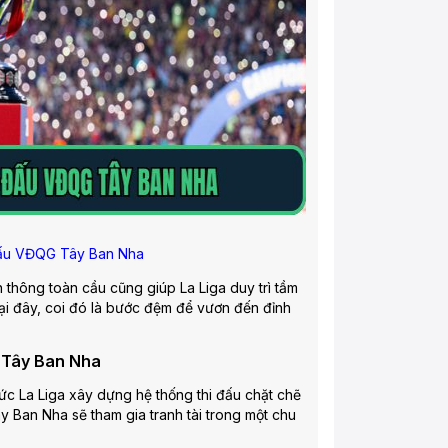
 đấu VĐQG Tây Ban Nha
 thông toàn cầu cũng giúp La Liga duy trì tầm
tại đây, coi đó là bước đệm để vươn đến đỉnh
G Tây Ban Nha
ức La Liga xây dựng hệ thống thi đấu chặt chẽ
 Ban Nha sẽ tham gia tranh tài trong một chu