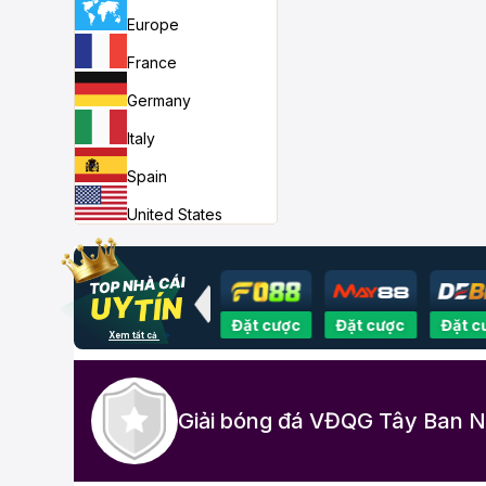
Europe
France
Germany
Italy
Spain
United States
Đặt cược
Đặt cược
Đặt cược
Đặt cược
Đặt c
Xem tất cả
Giải bóng đá VĐQG Tây Ban 