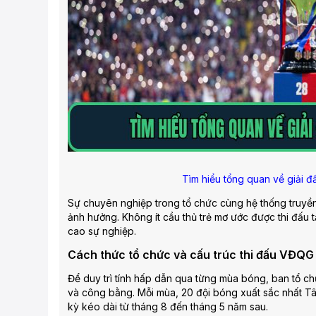
Tìm hiểu tổng quan về giải
Sự chuyên nghiệp trong tổ chức cùng hệ thống truyền
ảnh hưởng. Không ít cầu thủ trẻ mơ ước được thi đấu 
cao sự nghiệp.
Cách thức tổ chức và cấu trúc thi đấu VĐQ
Để duy trì tính hấp dẫn qua từng mùa bóng, ban tổ ch
và công bằng. Mỗi mùa, 20 đội bóng xuất sắc nhất Tây
kỳ kéo dài từ tháng 8 đến tháng 5 năm sau.