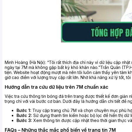
Minh Hoàng (Hà Nội): “
Tôi rất thích địa chỉ này vì dữ liệu cập nhậ
ngày tại 7M mà không gặp bất kỳ khó khăn nào.
”
Trần Quân (TP.H
tiện. Website hoạt động mượt mà nên tôi luôn cảm thấy yên tâm kh
giờ cao điểm với lượng truy cập rất lớn. Nhờ khả năng xử lý tốt, t
Hướng dẫn tra cứu dữ liệu trên 7M chuẩn xác
Việc tra cứu thông tin bóng đá trên trang được thiết kế đơn giản 
trọng chỉ với vài bước cơ bản. Dưới đây là hướng dẫn chi tiết để ng
Bước 1:
Truy cập trang chủ 7M và chọn chuyên mục phù hợp n
Bước 2:
Sử dụng thanh tìm kiếm hoặc bộ lọc để hiển thị dữ l
Bước 3:
Xem thông tin được cập nhật theo thời gian thực v
FAQs – Những thắc mắc phổ biến về trang tin 7M