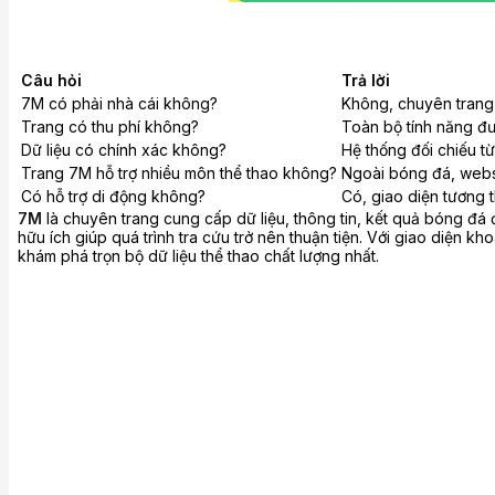
Câu hỏi
Trả lời
7M có phải nhà cái không?
Không, chuyên trang 
Trang có thu phí không?
Toàn bộ tính năng đư
Dữ liệu có chính xác không?
Hệ thống đối chiếu t
Trang 7M hỗ trợ nhiều môn thể thao không?
Ngoài bóng đá, websi
Có hỗ trợ di động không?
Có, giao diện tương t
7M
là chuyên trang cung cấp dữ liệu, thông tin, kết quả bóng đá 
hữu ích giúp quá trình tra cứu trở nên thuận tiện. Với giao diện 
khám phá trọn bộ dữ liệu thể thao chất lượng nhất.