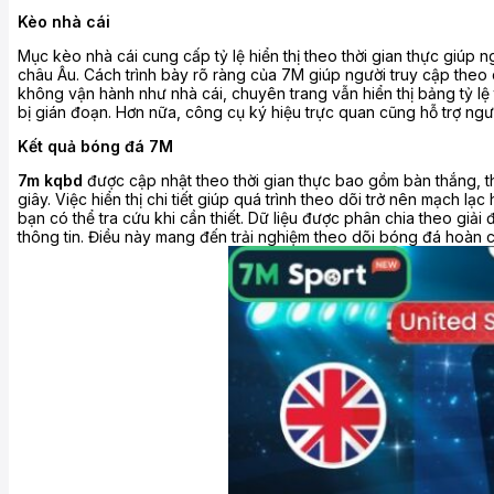
Kèo nhà cái
Mục kèo nhà cái cung cấp tỷ lệ hiển thị theo thời gian thực giúp
châu Âu. Cách trình bày rõ ràng của 7M giúp người truy cập theo dõi
không vận hành như nhà cái, chuyên trang vẫn hiển thị bảng tỷ l
bị gián đoạn. Hơn nữa, công cụ ký hiệu trực quan cũng hỗ trợ ng
Kết quả bóng đá 7M
7m kqbd
được cập nhật theo thời gian thực bao gồm bàn thắng, th
giây. Việc hiển thị chi tiết giúp quá trình theo dõi trở nên mạch l
bạn có thể tra cứu khi cần thiết. Dữ liệu được phân chia theo giải 
thông tin. Điều này mang đến trải nghiệm theo dõi bóng đá hoàn 