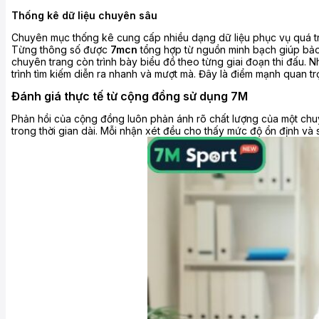
Thống kê dữ liệu chuyên sâu
Chuyên mục thống kê cung cấp nhiều dạng dữ liệu phục vụ quá trì
Từng thông số được
7mcn
tổng hợp từ nguồn minh bạch giúp bảo 
chuyên trang còn trình bày biểu đồ theo từng giai đoạn thi đấu. N
trình tìm kiếm diễn ra nhanh và mượt mà. Đây là điểm mạnh quan tr
Đánh giá thực tế từ cộng đồng sử dụng 7M
Phản hồi của cộng đồng luôn phản ánh rõ chất lượng của một ch
trong thời gian dài. Mỗi nhận xét đều cho thấy mức độ ổn định và