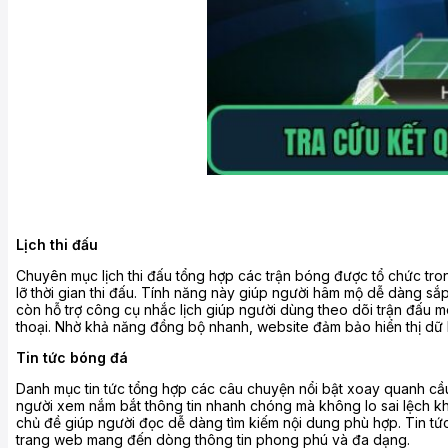
Lịch thi đấu
Chuyên mục lịch thi đấu tổng hợp các trận bóng được tổ chức tro
lỡ thời gian thi đấu. Tính năng này giúp người hâm mộ dễ dàng sắp 
còn hỗ trợ công cụ nhắc lịch giúp người dùng theo dõi trận đấu m
thoại. Nhờ khả năng đồng bộ nhanh, website đảm bảo hiển thị dữ 
Tin tức bóng đá
Danh mục tin tức tổng hợp các câu chuyện nổi bật xoay quanh cầu
người xem nắm bắt thông tin nhanh chóng mà không lo sai lệch kh
chủ đề giúp người đọc dễ dàng tìm kiếm nội dung phù hợp. Tin tứ
trang web mang đến dòng thông tin phong phú và đa dạng.