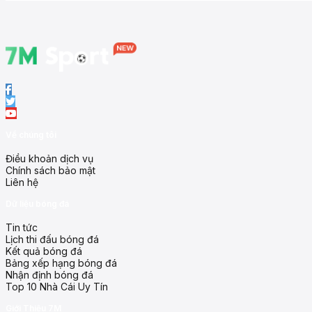
Về chúng tôi
Điều khoản dịch vụ
Chính sách bảo mật
Liên hệ
Dữ liệu bóng đá
Tin tức
Lịch thi đấu bóng đá
Kết quả bóng đá
Bảng xếp hạng bóng đá
Nhận định bóng đá
Top 10 Nhà Cái Uy Tín
Giới Thiệu 7M