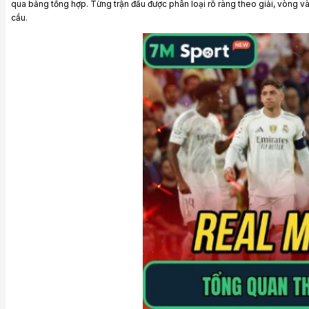
qua bảng tổng hợp. Từng trận đấu được phân loại rõ ràng theo giải, vòng và 
cầu.