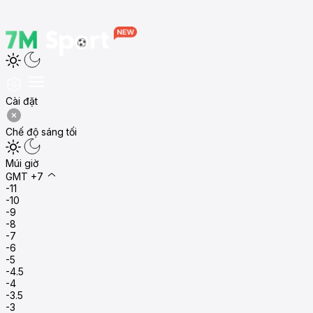
Cài đặt
Chế độ sáng tối
Múi giờ
GMT +7
-11
-10
-9
-8
-7
-6
-5
-4.5
-4
-3.5
-3