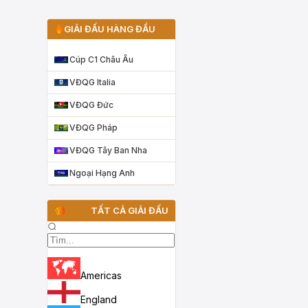
GIẢI ĐẤU HÀNG ĐẦU
Cúp C1 Châu Âu
VĐQG Italia
VĐQG Đức
VĐQG Pháp
VĐQG Tây Ban Nha
Ngoại Hạng Anh
TẤT CẢ GIẢI ĐẤU
Americas
England