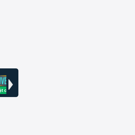
ặt cược
Đặt cược
Đặt cược
Đặt cược
Đặt cược