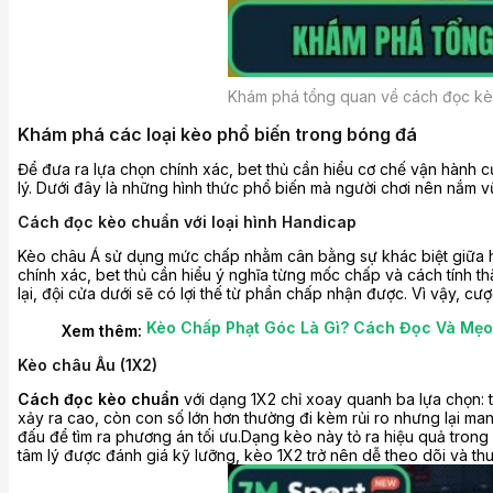
Khám phá tổng quan về cách đọc kè
Khám phá các loại kèo phổ biến trong bóng đá
Để đưa ra lựa chọn chính xác, bet thủ cần hiểu cơ chế vận hành củ
lý. Dưới đây là những hình thức phổ biến mà người chơi nên nắm v
Cách đọc kèo chuẩn với loại hình Handicap
Kèo châu Á sử dụng mức chấp nhằm cân bằng sự khác biệt giữa hai
chính xác, bet thủ cần hiểu ý nghĩa từng mốc chấp và cách tính t
lại, đội cửa dưới sẽ có lợi thế từ phần chấp nhận được. Vì vậy, cư
Kèo Chấp Phạt Góc Là Gì? Cách Đọc Và Mẹo
Xem thêm:
Kèo châu Âu (1X2)
Cách đọc kèo chuẩn
với dạng 1X2 chỉ xoay quanh ba lựa chọn: th
xảy ra cao, còn con số lớn hơn thường đi kèm rủi ro nhưng lại mang
đấu để tìm ra phương án tối ưu.
Dạng kèo này tỏ ra hiệu quả trong 
tâm lý được đánh giá kỹ lưỡng, kèo 1X2 trở nên dễ theo dõi và thuậ