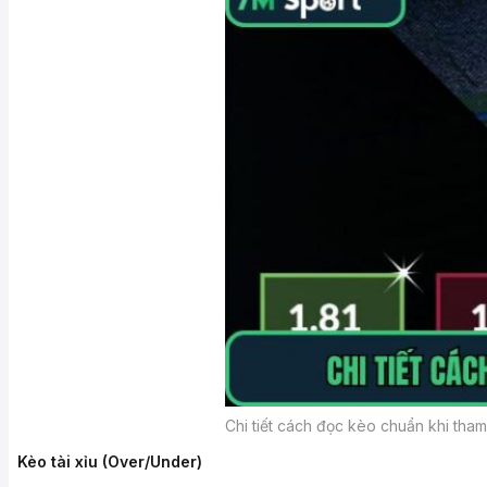
Chi tiết cách đọc kèo chuẩn khi tha
Kèo tài xỉu (Over/Under)