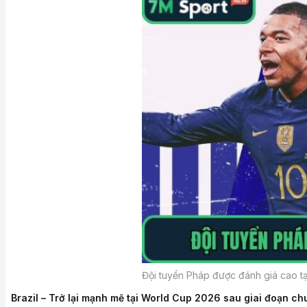
Đội tuyển Pháp được đánh giá cao t
Brazil – Trở lại mạnh mẽ tại World Cup 2026 sau giai đoạn ch