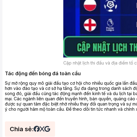
Cập nhật lịch thi đấu và địa điểm t
Tác động đến bóng đá toàn cầu
Sự mở rộng quy mô giải đấu tạo cơ hội cho nhiều quốc gia lần đầ
hơn vào đào tạo và cơ sở hạ tầng. Sự đa dạng trong danh sách đ
song đó, giải đấu cũng tác động mạnh đến kinh tế và du lịch tại 
mại. Các ngành liên quan đến truyền hình, bản quyền, quảng cáo c
được sự quan tâm đặc biệt nhờ nhiều thay đổi quan trọng và sự 
ý cho người hâm mộ toàn cầu. Để theo dõi tin tức nhanh và chính x
Chia sẻ: